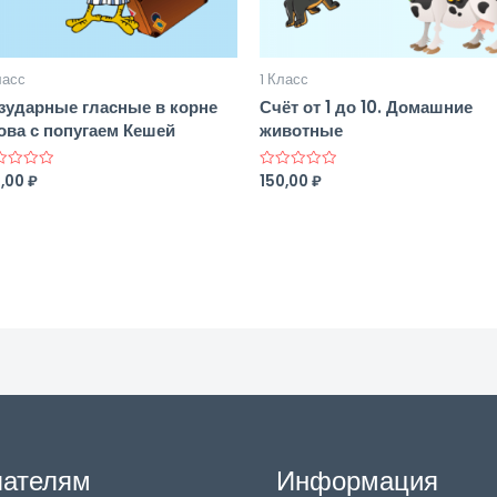
ласс
1 Класс
зударные гласные в корне
Счёт от 1 до 10. Домашние
ова с попугаем Кешей
животные
5,00
₽
150,00
₽
нка
Оценка
0
из
5
пателям
Информация