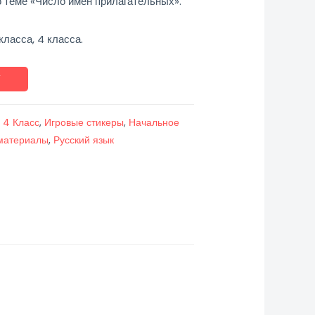
о теме «Число имён прилагательных».
класса, 4 класса.
У
,
4 Класс
,
Игровые стикеры
,
Начальное
материалы
,
Русский язык