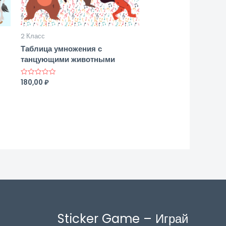
2 Класс
Таблица умножения с
танцующими животными
180,00
₽
Оценка
0
из
5
Sticker Game – Играй