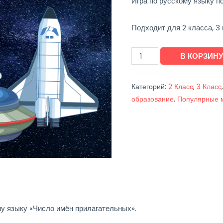
Игра по русскому языку п
Подходит для 2 класса, 3 
Количество
В КОРЗИН
товара
Игра
Категорий:
2 Класс
,
3 Класс
«Число
образование
,
Популярные 
имён
прилагательных»
му языку «Число имён прилагательных».