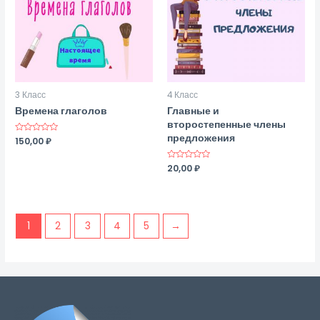
3 Класс
4 Класс
Времена глаголов
Главные и
второстепенные члены
предложения
Оценка
150,00
₽
0
из
5
Оценка
20,00
₽
0
из
5
1
2
3
4
5
→