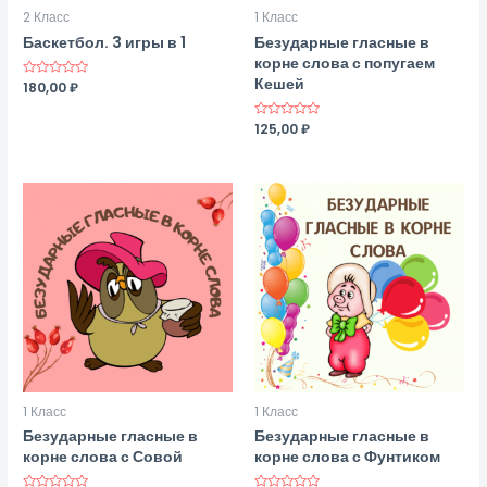
2 Класс
1 Класс
Баскетбол. 3 игры в 1
Безударные гласные в
корне слова с попугаем
Кешей
Оценка
180,00
₽
0
из
5
Оценка
125,00
₽
0
из
5
1 Класс
1 Класс
Безударные гласные в
Безударные гласные в
корне слова с Совой
корне слова с Фунтиком