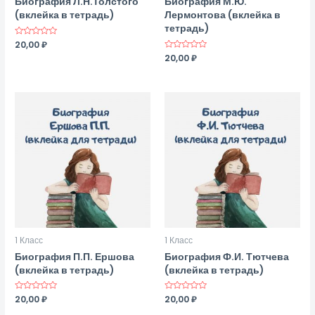
Биография Л.Н.Толстого
Биография М.Ю.
(вклейка в тетрадь)
Лермонтова (вклейка в
тетрадь)
Оценка
20,00
₽
0
Оценка
20,00
₽
из
0
5
из
5
1 Класс
1 Класс
Биография П.П. Ершова
Биография Ф.И. Тютчева
(вклейка в тетрадь)
(вклейка в тетрадь)
Оценка
20,00
₽
Оценка
20,00
₽
0
0
из
из