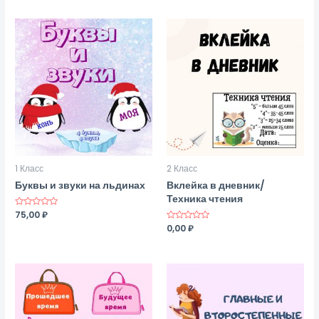
5
5
1 Класс
2 Класс
Буквы и звуки на льдинах
Вклейка в дневник/
Техника чтения
Оценка
75,00
₽
0
Оценка
0,00
₽
из
0
5
из
5