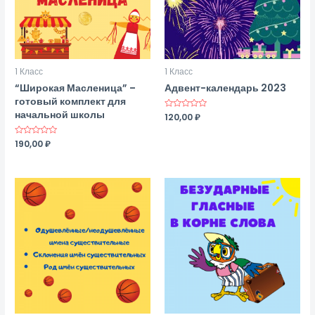
1 Класс
1 Класс
“Широкая Масленица” –
Адвент-календарь 2023
готовый комплект для
начальной школы
Оценка
120,00
₽
0
из
5
Оценка
190,00
₽
0
из
5