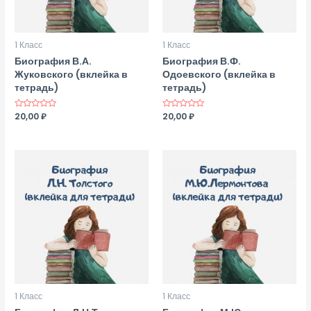
1 Класс
1 Класс
Биография В.А.
Биография В.Ф.
Жуковского (вклейка в
Одоевского (вклейка в
тетрадь)
тетрадь)
Оценка
20,00
₽
Оценка
20,00
₽
0
0
из
из
5
5
1 Класс
1 Класс