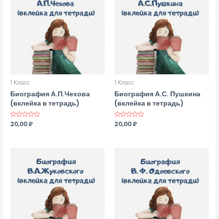
1 Класс
1 Класс
Биография А.П.Чехова
Биография А.С. Пушкина
(вклейка в тетрадь)
(вклейка в тетрадь)
Оценка
20,00
₽
Оценка
20,00
₽
0
0
из
из
5
5