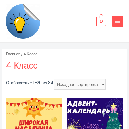
Перейти
к
содержимому
0
MAIN
MENU
Главная
/ 4 Класс
4 Класс
Отображение 1–20 из 84