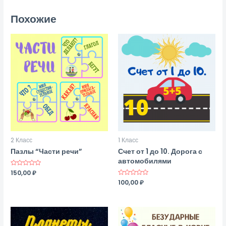
Похожие
2 Класс
1 Класс
Пазлы “Части речи”
Счет от 1 до 10. Дорога с
автомобилями
Оценка
150,00
₽
0
Оценка
100,00
₽
из
0
5
из
5