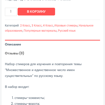
Количество
В КОРЗИНУ
товара
Единственное
Категорий:
2 Класс
,
3 Класс
,
4 Класс
,
Игровые стикеры
,
Начальное
и
образование
,
Популярные материалы
,
Русский язык
множественное
число
Описание
имен
существительных
Отзывы (0)
"Хоккей"
Набор стикеров для изучения и повторения темы
“Множественное и единственное число имен
существительных” по русскому языку.
В набор входит:
стикеры-хоккеисты;
стикеры-ворота;