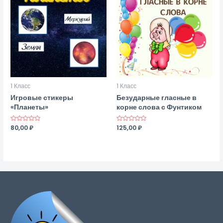
1 Класс
1 Класс
Игровые стикеры
Безударные гласные в
«Планеты»
корне слова с Фунтиком
Оценка
80,00
₽
Оценка
125,00
₽
0
0
из
из
5
5