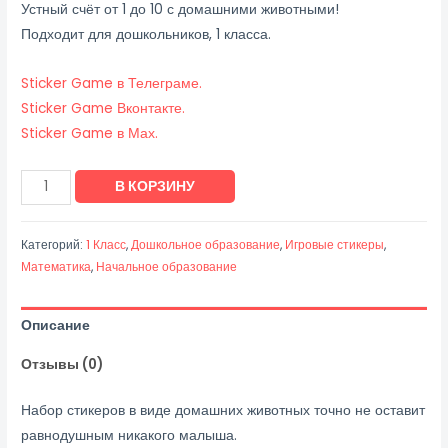
Устный счёт от 1 до 10 с домашними животными!
Подходит для дошкольников, 1 класса.
Sticker Game в Телеграме.
Sticker Game Вконтакте.
Sticker Game в Мах.
Количество
В КОРЗИНУ
товара
Счёт
Категорий:
1 Класс
,
Дошкольное образование
,
Игровые стикеры
,
от
Математика
,
Начальное образование
1
до
Описание
10.
Домашние
Отзывы (0)
животные
Набор стикеров в виде домашних животных точно не оставит
равнодушным никакого малыша.