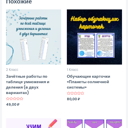
Похожие
2 Класс
1 Класс
Зачётные работы по
Обучающие карточки
таблице умножения и
«Планеты солнечной
деления (в двух
системы»
вариантах)
Оценка
80,00
₽
0
Оценка
49,00
₽
из
0
5
из
5