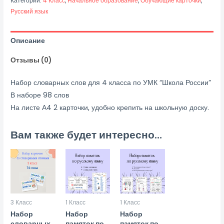
Категории:
4 Класс
,
Начальное образование
,
Обучающие карточки
,
словарных
Русский язык
слов
(4
Описание
класс)
Отзывы (0)
Набор словарных слов для 4 класса по УМК “Школа России”
В наборе 98 слов
На листе А4 2 карточки, удобно крепить на школьную доску.
Вам также будет интересно…
3 Класс
1 Класс
1 Класс
Набор
Набор
Набор
словарных
памяток по
памяток по