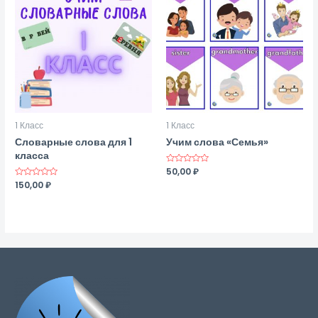
1 Класс
1 Класс
Словарные слова для 1
Учим слова «Семья»
класса
Оценка
50,00
₽
0
Оценка
150,00
₽
из
0
5
из
5