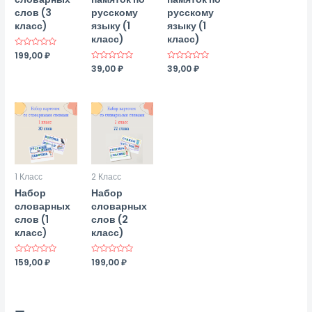
слов (3
русскому
русскому
класс)
языку (1
языку (1
класс)
класс)
Оценка
199,00
₽
0
Оценка
39,00
₽
Оценка
39,00
₽
из
0
0
5
из
из
5
5
1 Класс
2 Класс
Набор
Набор
словарных
словарных
слов (1
слов (2
класс)
класс)
Оценка
159,00
₽
Оценка
199,00
₽
0
0
из
из
5
5