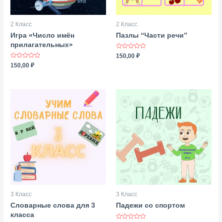
2 Класс
2 Класс
Игра «Число имён
Пазлы “Части речи”
прилагательных»
Оценка
150,00
₽
0
Оценка
150,00
₽
из
0
5
из
5
3 Класс
3 Класс
Словарные слова для 3
Падежи со спортом
класса