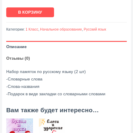
Количество
В КОРЗИНУ
товара
Набор
Категории:
1 Класс
,
Начальное образование
,
Русский язык
памяток
по
Описание
русскому
языку
Отзывы (0)
(1
класс)
Набор памяток по русскому языку (2 шт)
-Словарные слова
-Слова-названия
-Подарок в виде закладки со словарными словами
Вам также будет интересно…