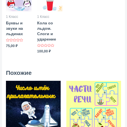
1 Класс
1 Класс
Буквы и
Кола со
звуки на
льдом.
льдинах
Слоги и
ударение
Оценка
75,00
₽
0
Оценка
100,00
₽
из
0
5
из
5
Похожие