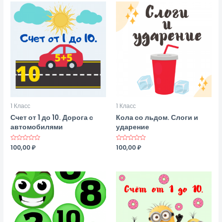
1 Класс
1 Класс
Счет от 1 до 10. Дорога с
Кола со льдом. Слоги и
автомобилями
ударение
Оценка
100,00
₽
Оценка
100,00
₽
0
0
из
из
5
5