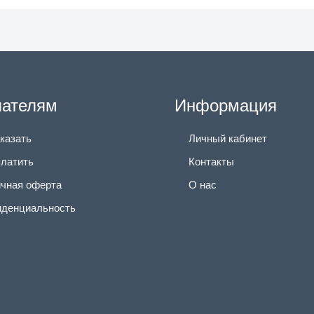
пателям
Информация
аказать
Личный кабинет
платить
Контакты
чная оферта
О нас
денциальность