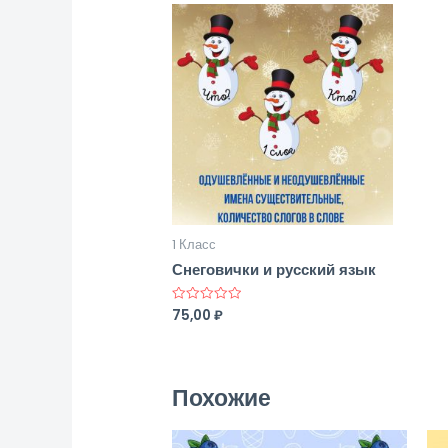
1 Класс
Снеговички и русский язык
75,00
₽
Оценка
0
из
5
Похожие