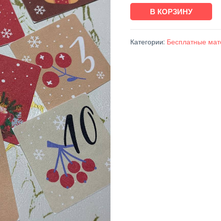
Количество
В КОРЗИНУ
товара
Номерки
Категории:
Бесплатные ма
для
Тайного
Санты