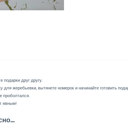
е подарки друг другу.
у для жеребьевки, вытянете номерок и начинайте готовить пода
е проболтался.
т явным!
есно…