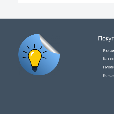
Поку
Как з
Как о
Публи
Конфи