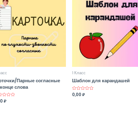
ласс
1 Класс
рточки/Парные согласные
Шаблон для карандашей
 конце слова
0,00
₽
Оценка
0
00
₽
нка
из
5