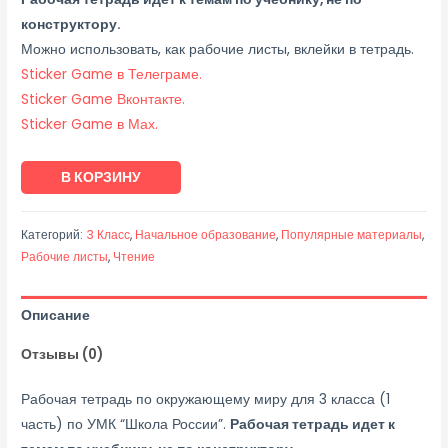
конструктору.
Можно использовать, как рабочие листы, вклейки в тетрадь.
Sticker Game в Телеграме.
Sticker Game Вконтакте.
Sticker Game в Мах.
Количество
В КОРЗИНУ
товара
Рабочая
Категорий:
3 Класс
,
Начальное образование
,
Популярные материалы
,
тетрадь
Рабочие листы
,
Чтение
по
литературному
Описание
чтению
для
Отзывы (0)
3
класса
Рабочая тетрадь по окружающему миру для 3 класса (1
(1
часть) по УМК “Школа России”.
Рабочая тетрадь идет к
часть)