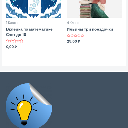
1 Класс
4 Класс
Вклейка по математике
Ильины три поездочки
Счет до 10
Оценка
25,00
₽
0
Оценка
0,00
₽
из
0
5
из
5