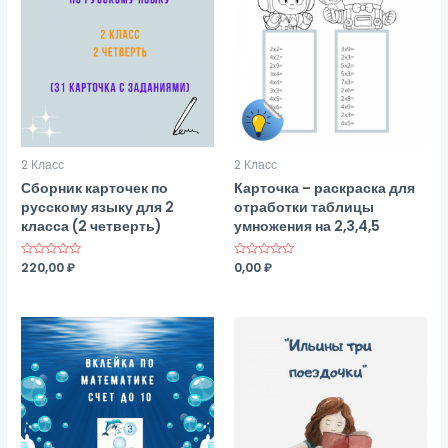
2 Класс
2 Класс
Сборник карточек по
Карточка – раскраска для
русскому языку для 2
отработки таблицы
класса (2 четверть)
умножения на 2,3,4,5
Оценка
220,00
₽
Оценка
0,00
₽
0
0
из
из
5
5