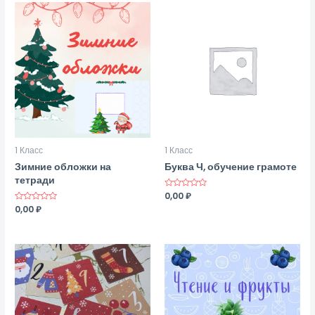
1 Класс
1 Класс
Зимние обложки на
Буква Ч, обучение грамоте
тетради
Оценка
0,00
₽
0
Оценка
0,00
₽
из
0
5
из
5