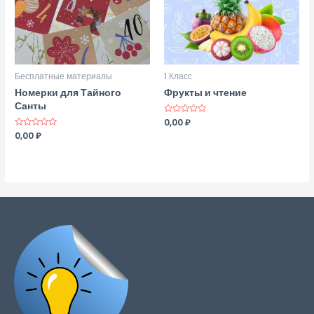
Бесплатные материалы
1 Класс
Номерки для Тайного
Фрукты и чтение
Санты
Оценка
0,00
₽
0
Оценка
0,00
₽
из
0
5
из
5