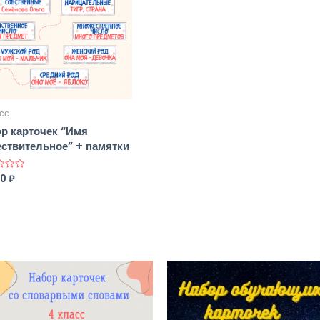
сс
р карточек “Имя
ствительное” + памятки
00
₽
а