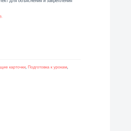
лект для объяснения и закрепления
е.
щие карточки
,
Подготовка к урокам
,