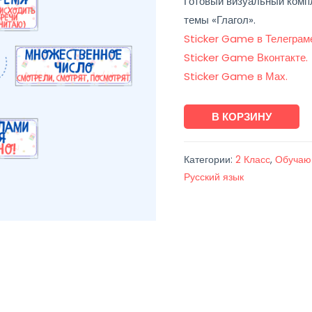
Готовый визуальный комп
темы «Глагол».
Sticker Game в Телеграм
Sticker Game Вконтакте.
Sticker Game в Мах.
Количество
В КОРЗИНУ
товара
Набор
Категории:
2 Класс
,
Обучаю
карточек
Русский язык
"Глагол"
+
памятки