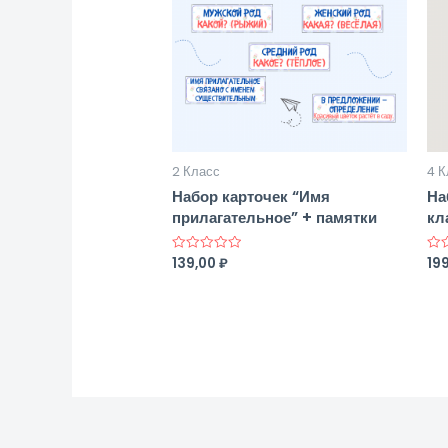
2 Класс
4 К
Набор карточек “Имя
На
прилагательное” + памятки
кл
139,00
₽
19
Оценка
Оце
0
0
из
из
5
5