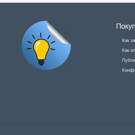
Поку
Как з
Как о
Публи
Конфи