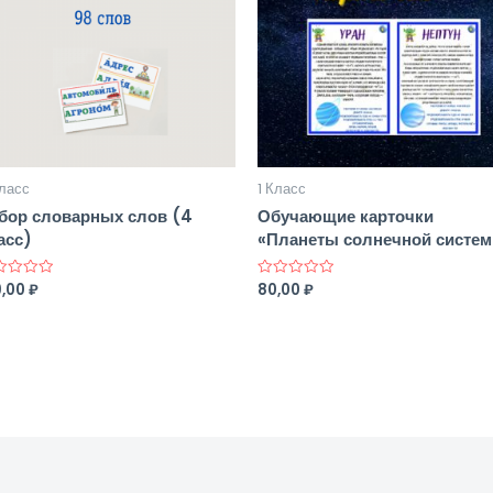
ласс
1 Класс
бор словарных слов (4
Обучающие карточки
асс)
«Планеты солнечной систе
9,00
₽
80,00
₽
нка
Оценка
0
из
5