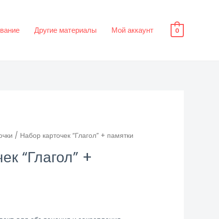
вание
Другие материалы
Мой аккаунт
0
очки
/ Набор карточек “Глагол” + памятки
ек “Глагол” +