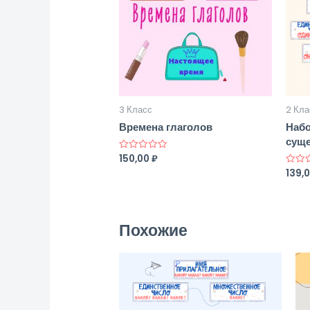
3 Класс
2 Кла
Времена глаголов
Набо
суще
150,00
₽
Оценка
0
139,
Оценк
из
0
5
из
5
Похожие